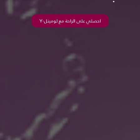
احصلي على الراحة مع لومينل-Y