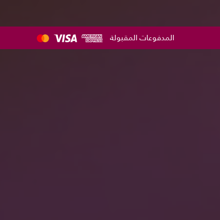
ا
ل
المدفوعات المقبولة
ت
ج
ا
و
ز
إ
ل
ى
ا
ل
م
ح
ت
و
ى